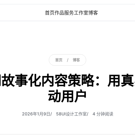
首
页
作
品
服
务
工
作
室
博
客
首页
作品
服务
工作室
博客
首
页
作
品
服
务
工
作
室
博
客
/
首
页
博
客
首页
博客
首
页
博
客
网故事化内容策略：用真
动用户
2026年1月9日
58UI设计工作室
4 分钟阅读