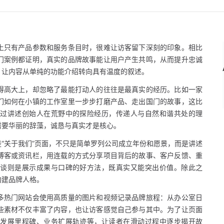
上只有产品参数和服务条目时，很难让访客留下深刻的印象。相比
门案例都证明，真实的品牌故事能让用户产生共鸣，从而提升忠诚
，让内容从单纯的功能介绍转向具有温度的叙述。
得高大上，却忽略了最能打动人的往往是最真实的经历。比如一家
们如何在小镇的工作室里一步步打磨产品、走出国门的故事，这比
通过讲述创始人在荒野中的探险经历，传递人与自然和谐共处的理
需要华丽的辞藻，诚恳与真实才是核心。
“关于我们”页面，不只是简单罗列公司成立年份和愿景，而是讲述
博客或资讯栏，用连载的方式分享项目背后的故事、客户反馈、重
访谈则是展示成果与口碑的好方法，既真实又能突出价值。除此之
构建品牌人格。
多热门网站会使用高质量的图片和视频记录品牌旅程：从办公室日
些素材不仅丰富了内容，也让访客感觉自己参与其中。为了让页面
司发展里程碑、业务扩展轨迹等，让读者在滑动过程中逐步揭开故