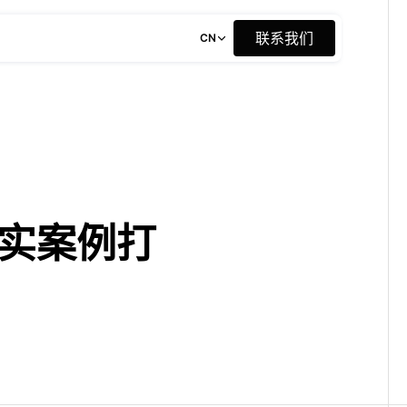
联
系
我
们
CN
联系我们
联
系
我
们
实案例打