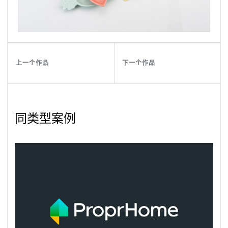
上一个作品
下一个作品
上
一
个
作
品
下
一
个
作
品
上
一
个
作
品
下
一
个
作
品
同类型案例