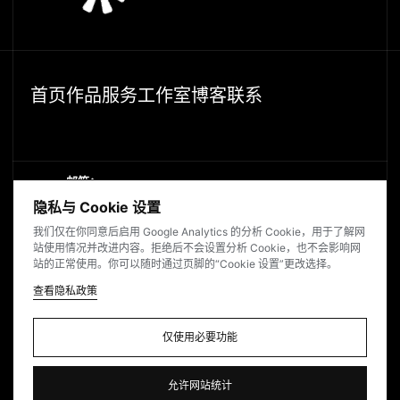
首页
作品
服务
工作室
博客
联系
首
页
作
品
服
务
工
作
室
博
客
联
系
首
页
作
品
服
务
工
作
室
博
客
联
系
邮箱：
duduhi365@gmail.com
d
u
d
u
h
i
3
6
5
@
g
m
a
i
l
.
c
o
m
隐私与 Cookie 设置
d
u
d
u
h
i
3
6
5
@
g
m
a
i
l
.
c
o
m
我们仅在你同意后启用 Google Analytics 的分析 Cookie，用于了解网
微信：
站使用情况并改进内容。拒绝后不会设置分析 Cookie，也不会影响网
站的正常使用。你可以随时通过页脚的“Cookie 设置”更改选择。
Studio58UI
查看隐私政策
查
看
隐
私
政
策
查
看
隐
私
政
策
05:11:04
© 58UI STUDIO 2026
仅使用必要功能
仅
使
用
必
要
功
能
隐私政策
Cookie 设置
隐
私
政
策
C
o
o
k
i
e
设
置
仅
使
用
必
要
功
能
隐
私
政
策
C
o
o
k
i
e
设
置
允许网站统计
允
许
网
站
统
计