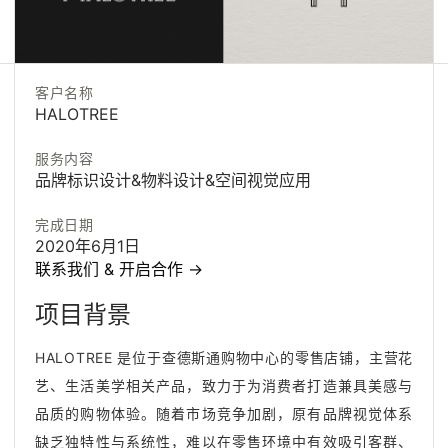
客户名称
HALOTREE
服务内容
品牌标识设计&物料设计&空间视觉应用
完成日期
2020年6月1日
联系我们 & 开启合作
联
系
我
们
&
开
启
合
作
→
联
系
我
们
&
开
启
合
作
项目背景
HALOTREE 是位于查德斯通购物中心的零售店铺，主营花
艺、生活美学相关产品，致力于为消费者打造兼具美感与
品质的购物体验。随着市场竞争加剧，原有品牌视觉体系
缺乏独特性与系统性，难以在零售环境中有效吸引客群、