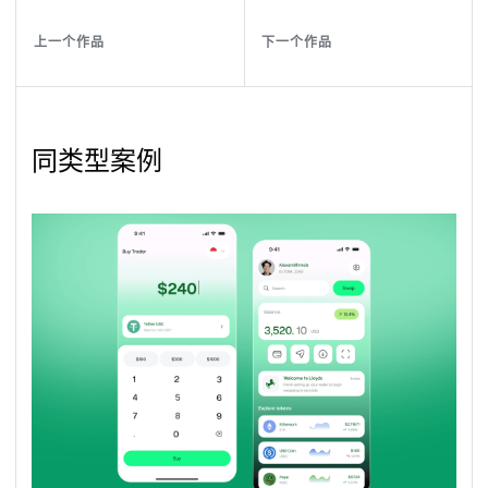
上一个作品
下一个作品
上
一
个
作
品
下
一
个
作
品
上
一
个
作
品
下
一
个
作
品
同类型案例