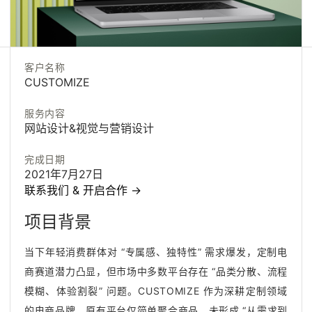
客户名称
CUSTOMIZE
服务内容
网站设计&视觉与营销设计
完成日期
2021年7月27日
联系我们 & 开启合作
联
系
我
们
&
开
启
合
作
→
联
系
我
们
&
开
启
合
作
项目背景
当下年轻消费群体对 “专属感、独特性” 需求爆发，定制电
商赛道潜力凸显，但市场中多数平台存在 “品类分散、流程
模糊、体验割裂” 问题。CUSTOMIZE 作为深耕定制领域
的电商品牌，原有平台仅简单聚合商品，未形成 “从需求到