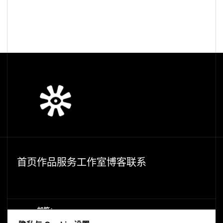
首页
作品
服务
工作室
博客
联系
首
页
作
品
服
务
工
作
室
博
客
联
系
首
页
作
品
服
务
工
作
室
博
客
联
系
邮箱：
duduhi365@gmail.com
d
u
d
u
h
i
3
6
5
@
g
m
a
i
l
.
c
o
m