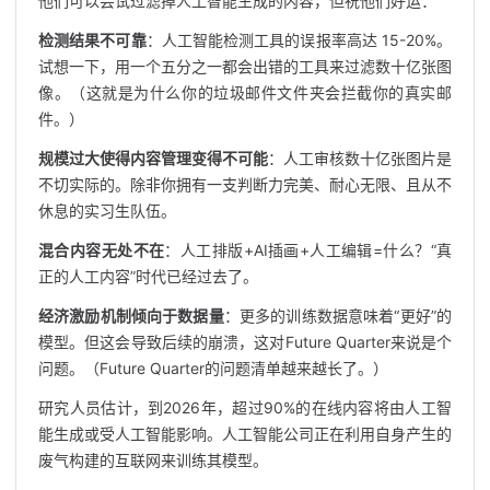
他们可以尝试过滤掉人工智能生成的内容，但祝他们好运：
检测结果不可靠
：人工智能检测工具的误报率高达 15-20%。
试想一下，用一个五分之一都会出错的工具来过滤数十亿张图
像。（这就是为什么你的垃圾邮件文件夹会拦截你的真实邮
件。）
规模过大使得内容管理变得不可能
：人工审核数十亿张图片是
不切实际的。除非你拥有一支判断力完美、耐心无限、且从不
休息的实习生队伍。
混合内容无处不在
：人工排版+AI插画+人工编辑=什么？“真
正的人工内容”时代已经过去了。
经济激励机制倾向于数据量
：更多的训练数据意味着“更好”的
模型。但这会导致后续的崩溃，这对Future Quarter来说是个
问题。（Future Quarter的问题清单越来越长了。）
研究人员估计，到2026年，超过90%的在线内容将由人工智
能生成或受人工智能影响。人工智能公司正在利用自身产生的
废气构建的互联网来训练其模型。