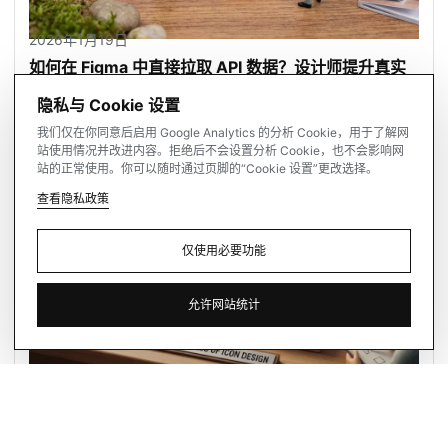
2026年1月19日
如何在 Figma 中直接拉取 API 数据？设计师提升真实
感的高效技巧
隐私与 Cookie 设置
我们仅在你同意后启用 Google Analytics 的分析 Cookie，用于了解网
站使用情况并改进内容。拒绝后不会设置分析 Cookie，也不会影响网
站的正常使用。你可以随时通过页脚的“Cookie 设置”更改选择。
查看隐私政策
查
看
隐
私
政
策
查
看
隐
私
政
策
仅使用必要功能
仅
使
用
必
要
功
能
仅
使
用
必
要
功
能
允许网站统计
允
许
网
站
统
计
允
许
网
站
统
计
2026年1月19日
什么才算是一套优秀的图标设计？设计师必须掌握的 7
个核心原则