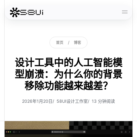
跳到主要内容
打开
/
首
页
博
客
首页
博客
首
页
博
客
设计工具中的人工智能模
型崩溃：为什么你的背景
移除功能越来越差？
2026年1月20日
58UI设计工作室
13 分钟阅读