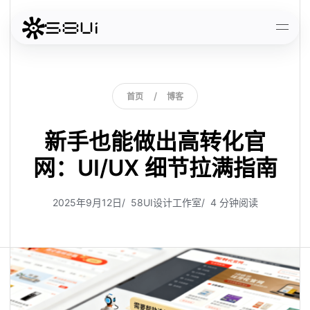
跳到主要内容
打开
/
首
页
博
客
首页
博客
首
页
博
客
新手也能做出高转化官
网：UI/UX 细节拉满指南
2025年9月12日
58UI设计工作室
4 分钟阅读