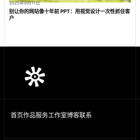
2025年9月11日
别让你的网站像十年前 PPT：用视觉设计一次性抓住客
户
首页
作品
服务
工作室
博客
联系
首
页
作
品
服
务
工
作
室
博
客
联
系
首
页
作
品
服
务
工
作
室
博
客
联
系