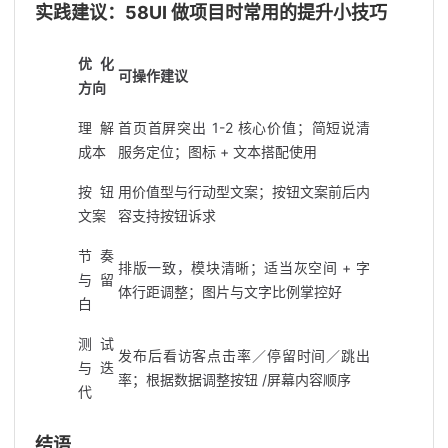
实践建议：58UI 做项目时常用的提升小技巧
优化
可操作建议
方向
理解
首页首屏突出 1-2 核心价值；简短说清
成本
服务定位；图标 + 文本搭配使用
按钮
用价值型与行动型文案；按钮文案前后内
文案
容支持按钮诉求
节奏
排版一致，模块清晰；适当灰空间 + 字
与留
体行距调整；图片与文字比例掌控好
白
测试
发布后看访客点击率／停留时间／跳出
与迭
率；根据数据调整按钮 /屏幕内容顺序
代
结语